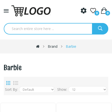
0
0
Brand
Barbie
Barbie
Sort By:
Show: