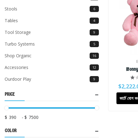
Stools
6
Tables
4
Tool Storage
9
Turbo Systems
5
Shop Organic
16
Accessories
12
IBonny
Ourdoor Play
9
$2,222.
PRICE
কার্টে যোগ ক
$
-
$
COLOR