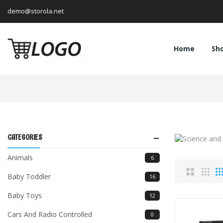
demo@storola.net
Home
Sh
CATEGORIES
Animals
6
Baby Toddler
16
Baby Toys
12
Cars And Radio Controlled
0