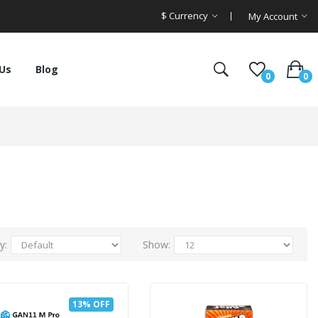
$
Currency
My Account
Us
Blog
0
0
y:
Show:
13% OFF