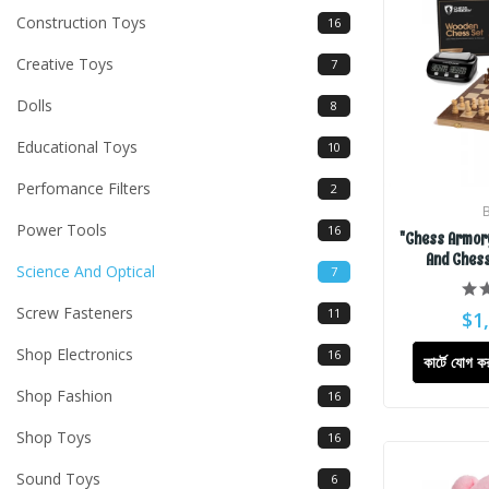
Construction Toys
16
Creative Toys
7
Dolls
8
Educational Toys
10
Perfomance Filters
2
Power Tools
16
"Chess Armory
And Chess
Science And Optical
7
Screw Fasteners
11
$1
Shop Electronics
16
কার্টে যোগ ক
Shop Fashion
16
Shop Toys
16
Sound Toys
6