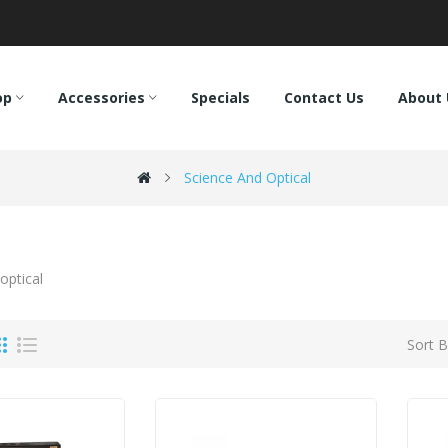
op
Accessories
Specials
Contact Us
About 
Science And Optical
Sort B