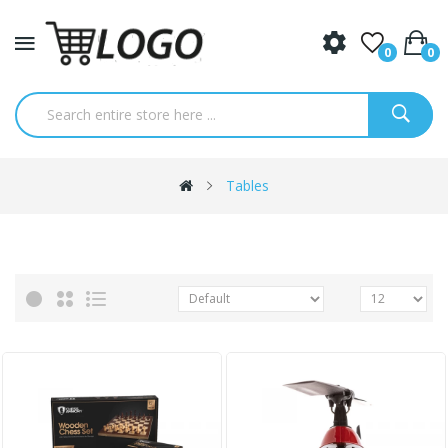
0
0
Tables